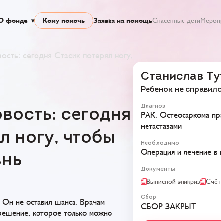
О фонде
Кому помочь
Заявка на помощь
Спасенные дети
Мероп
ость: сегодня Стасик потерял ногу,
Станислав Ту
Ребенок не справил
Диагноз
вость: сегодня
РАК. Остеосаркома пр
метастазами
л ногу, чтобы
Необходимо
Операция и лечение в
знь
Документы
Выписной эпикриз
Счёт
Сбор
 Он не оставил шанса. Врачам
СБОР ЗАКРЫТ
решение, которое только можно