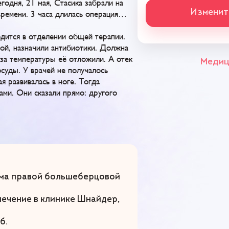
годня, 21 мая, Стасика забрали на
Изменит
времени. 3 часа длилась операция…
дится в отделении общей терапии.
рой, назначили антибиотики. Должна
-за температуры её отложили. А отек
Медиц
осуды. У врачей не получалось
я развивалась в ноге. Тогда
ами. Они сказали прямо: другого
ома правой большеберцовой
лечение в клинике Шнайдер,
б.