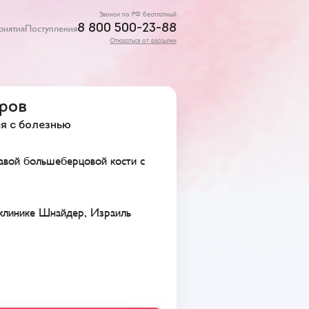
Звонок по РФ бесплатный
8 800 500-23-88
риятия
Поступления
Отказаться от рассылки
ров
ся с болезнью
авой большеберцовой кости с
 клинике Шнайдер, Израиль