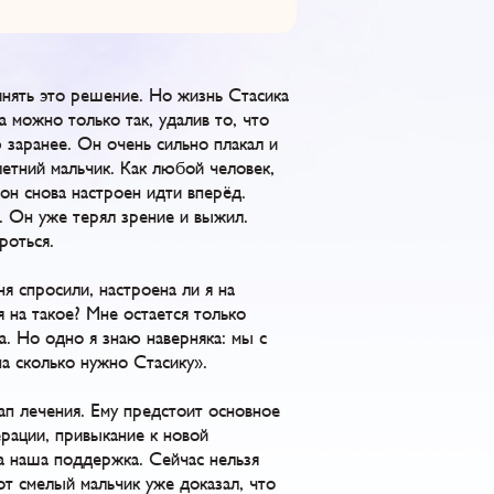
нять это решение. Но жизнь Стасика
а можно только так, удалив то, что
 заранее. Он очень сильно плакал и
летний мальчик. Как любой человек,
он снова настроен идти вперёд.
. Он уже терял зрение и выжил.
роться.
я спросили, настроена ли я на
я на такое? Мне остается только
ра. Но одно я знаю наверняка: мы с
а сколько нужно Стасику».
ап лечения. Ему предстоит основное
ерации, привыкание к новой
на наша поддержка. Сейчас нельзя
от смелый мальчик уже доказал, что