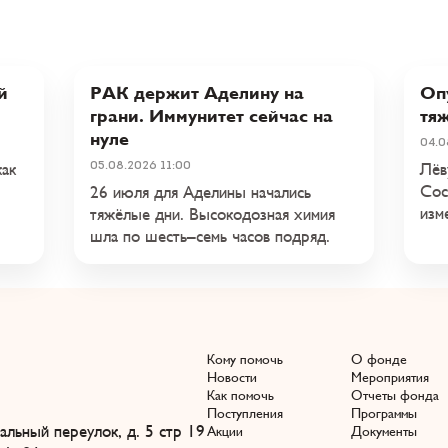
й
РАК держит Аделину на
Опу
грани. Иммунитет сейчас на
тя
нуле
04.0
05.08.2026 11:00
как
Лёв
Сос
26 июля для Аделины начались
изм
тяжёлые дни. Высокодозная химия
шла по шесть–семь часов подряд.
Кому помочь
О фонде
Новости
Мероприятия
Как помочь
Отчеты фонда
Поступления
Программы
льный переулок, д. 5 стр 19
Акции
Документы