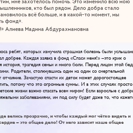
этим, мне захотелось помочь. Это изменило всю мою
мышленников, кто был рядом. Дело добра стало
ановилось всё больше, и в какой-то момент, мы
ть фонд».
!» Алиева Мадина Абдурахмановна
лоса ребят, которых измучила страшная болезнь были услышан
ал добрее. Каждая заявка в фонд «Спаси меня!» –это крик о
я история, трагедия семьи и много боли. Перед лицом этой бе
ими. Родители, столкнувшись один на один со смертельной
т отчаяние. Зачастую спасти их деток может дорогостоящее
тить, потому что это огромные суммы. И в этих случаях просто
ские жизни важно спасать всем миром! Если взрослые с доб
тяжелыми заболеваниями, им под силу будет даже то, что кажет
де велись прозрачно, и чтобы каждый мог чётко видеть и
сердие – это общее дело! От него зависит наше общее