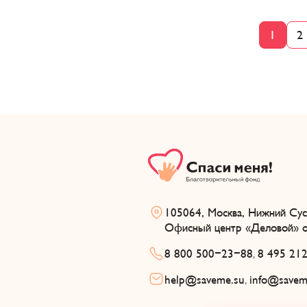
1
2
105064, Москва, Нижний Суса
Офисный центр «Деловой» о
8 800 500-23-88
8 495 21
,
help@saveme.su
info@savem
,