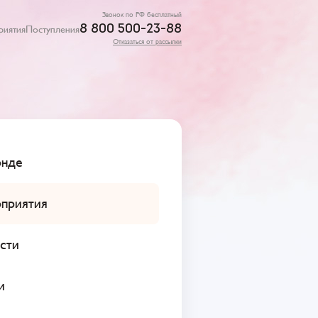
Звонок по РФ бесплатный
8 800 500-23-88
риятия
Поступления
Отказаться от рассылки
нде
приятия
сти
и