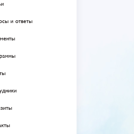
ьи
осы и ответы
менты
раммы
ты
удники
изиты
акты