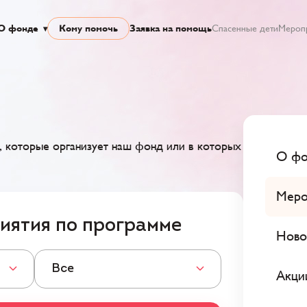
О фонде
Кому помочь
Заявка на помощь
Спасенные дети
Мероп
 которые организует наш фонд или в которых
О фо
Меро
иятия по программе
Ново
Все
Акци