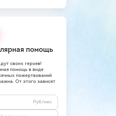
улярная помощь
дут своих героев!
ная помощь в виде
сячных пожертвований
важна. От этого зависят
Руб/мес
Email для чеков