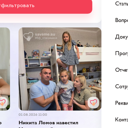
Стат
фильтровать
Вопр
Доку
Прог
Отче
Сотр
Рекв
01.08.2026 11:00
Конт
о
Никита Ломов навестил