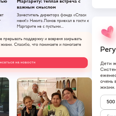
тью
Маргариту: тёплая встреча с
важным смыслом
ает
Заместитель директора фонда «Спаси
т
меня!» Никита Ломов приехал в гости к
Маргарите не с пустыми...
е прерывать поддержку и вовремя закрывать
 жизни. Спасибо, что понимаете и помогаете
Рег
исаться на новости
Дети ж
Систем
ежеме
очень 
жизни.